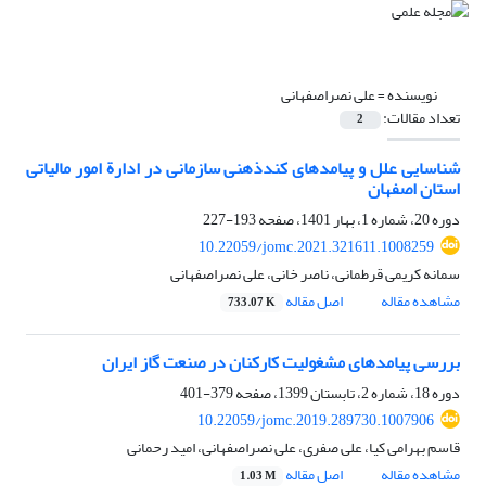
نویسنده =
علی نصراصفهانی
تعداد مقالات:
2
شناسایی علل و پیامدهای کندذهنی سازمانی در ادارة امور مالیاتی
استان اصفهان
دوره 20، شماره 1، بهار 1401، صفحه
193-227
10.22059/jomc.2021.321611.1008259
سمانه کریمی قرطمانی، ناصر خانی، علی نصراصفهانی
مشاهده مقاله
اصل مقاله
733.07 K
بررسی پیامدهای مشغولیت کارکنان در صنعت گاز ایران
دوره 18، شماره 2، تابستان 1399، صفحه
379-401
10.22059/jomc.2019.289730.1007906
قاسم بهرامی کیا، علی صفری، علی نصراصفهانی، امید رحمانی
مشاهده مقاله
اصل مقاله
1.03 M