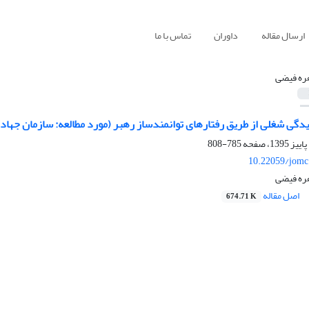
ارسال مقاله
داوران
تماس با ما
ره فیضی
دگی شغلی از طریق رفتارهای توانمندساز رهبر (مورد مطالعه: سازمان جهاد
785-808
10.22059/jomc
ره فیضی
اصل مقاله
674.71 K