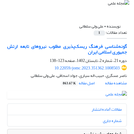
نویسنده =
علی ولی سلطانی
تعداد مقالات:
1
گونه‌شناسی فرهنگ ریسک‌پذیری مطلوب نیروهای تابعه ارتش
جمهوری اسلامی ایران
دوره 21، شماره 2، تابستان 1402، صفحه
123-138
10.22059/jomc.2023.351362.1008503
ناصر عسگری، حبیب اله سیاری، جواد اسحاقی، علی ولی سلطانی
مشاهده مقاله
اصل مقاله
863.67 K
مقالات آماده انتشار
شماره جاری
شماره‌های پیشین نشریه