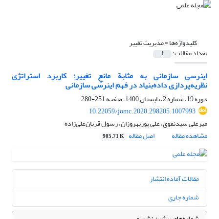
کلیدواژه‌ها =
مدیریت تغییر
تعداد مقالات:
1
اینرسی سازمانی به مثابة مانعِ تغییر: کاربرد استراتژی
نظریه‌پردازی داده‌بنیاد در فهم اینرسی سازمانی
دوره 19، شماره 2، تابستان 1400، صفحه
251-280
10.22059/jomc.2020.298205.1007993
میرعلی سیدنقوی، علی پوربهروزان، رسول قربان‌علی‌زاده
مشاهده مقاله
اصل مقاله
905.71 K
مقالات آماده انتشار
شماره جاری
شماره‌های پیشین نشریه