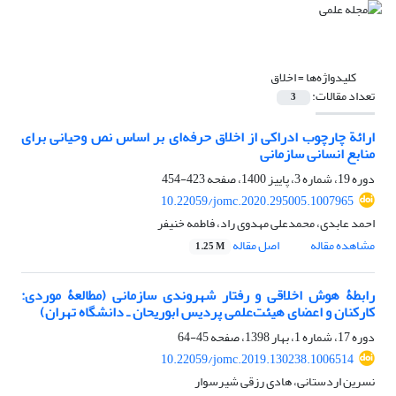
کلیدواژه‌ها =
اخلاق
تعداد مقالات:
3
ارائة چارچوب ادراکی از اخلاق حرفه‌ای بر اساس نص وحیانی برای
منابع انسانی سازمانی
دوره 19، شماره 3، پاییز 1400، صفحه
423-454
10.22059/jomc.2020.295005.1007965
احمد عابدی، محمدعلی مهدوی راد، فاطمه خنیفر
مشاهده مقاله
اصل مقاله
1.25 M
رابطۀ هوش اخلاقی و رفتار شهروندی سازمانی (مطالعۀ موردی:
کارکنان و اعضای هیئت‌علمی پردیس ابوریحان ـ دانشگاه تهران)
دوره 17، شماره 1، بهار 1398، صفحه
45-64
10.22059/jomc.2019.130238.1006514
نسرین اردستانی، هادی رزقی شیرسوار