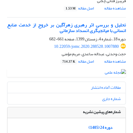
فریبرز فتحی چگنی
مشاهده مقاله
اصل مقاله
1.53 M
تحلیل و بررسی اثر رهبری زهرآگین بر خروج از خدمت منابع
انسانی با میانجیگری انسداد سازمانی
دوره 18، شماره 4، زمستان 1399، صفحه
661-682
10.22059/jomc.2020.288528.1007880
حجت وحدتی، عبداله ساعدی، مریم مؤمنی
مشاهده مقاله
اصل مقاله
714.37 K
مقالات آماده انتشار
شماره جاری
شماره‌های پیشین نشریه
دوره 24 (1405)