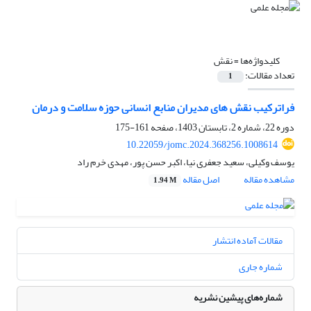
کلیدواژه‌ها =
نقش
تعداد مقالات:
1
فراترکیب نقش های مدیران منابع انسانی حوزه سلامت و درمان
دوره 22، شماره 2، تابستان 1403، صفحه
161-175
10.22059/jomc.2024.368256.1008614
یوسف وکیلی، سعید جعفری نیا، اکبر حسن پور، مهدی خرم راد
مشاهده مقاله
اصل مقاله
1.94 M
مقالات آماده انتشار
شماره جاری
شماره‌های پیشین نشریه