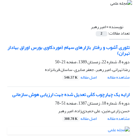
نویسنده =
امیر رهبر
تعداد مقالات:
2
تئوری آشوب و رفتار بازارهای سهام (موردکاوی بورس اوراق بهادار
تهران)
دوره 8، شماره 22، زمستان 1389، صفحه
21-50
رضا تهرانی، امیر رهبر، جعفر صابری، ساسان قربانزاده
مشاهده مقاله
اصل مقاله
546.57 K
ارایه یک چهارچوب کمّی تعدیل شده جهت ارزیابی هوش سازمانی
دوره 6، شماره 18، زمستان 1387، صفحه
51-78
حسن زارعی متین، علی حمیدی‌زاده، امیر رهبر
مشاهده مقاله
اصل مقاله
308.78 K