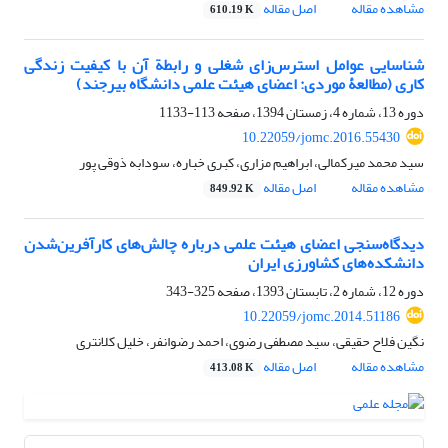
مشاهده مقاله
اصل مقاله
610.19 K
شناسایی عوامل استرس‌زای شغلی و رابطة آن‌ با کیفیت زندگی
کاری (مطالعۀ موردی: اعضای هیئت علمی دانشگاه بیرجند)
دوره 13، شماره 4، زمستان 1394، صفحه
113-1133
10.22059/jomc.2016.55430
سید محمد میرکمالی، ابراهیم مزاری، کبری خباره، سودابه ذوقی پور
مشاهده مقاله
اصل مقاله
849.92 K
دیدگاه‌سنجی اعضای هیئت علمی درباره چالش‌های کارآفرین‌شدن
دانشکده‌های کشاورزی ایران
دوره 12، شماره 2، تابستان 1393، صفحه
325-343
10.22059/jomc.2014.51186
نگین فلاح حقیقی، سید مصطفی رضوی، احمد رضوانفر، خلیل کلانتری
مشاهده مقاله
اصل مقاله
413.08 K