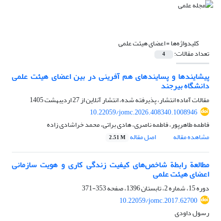
کلیدواژه‌ها =
اعضای هیئت علمی
تعداد مقالات:
4
پیشایندها و پسایندهای هم آفرینی در بین اعضای هیئت علمی
دانشگاه بیرجند
مقالات آماده انتشار، پذیرفته شده، انتشار آنلاین از
27 اردیبهشت 1405
10.22059/jomc.2026.408340.1008946
فاطمه طاهرپور، فاطمه ناصری، هادی براتی، محمد خراشادی زاده
مشاهده مقاله
اصل مقاله
2.51 M
مطالعة رابطة شاخص‌های کیفیت زندگی کاری و هویت سازمانی
اعضای هیئت علمی
دوره 15، شماره 2، تابستان 1396، صفحه
353-371
10.22059/jomc.2017.62700
رسول داودی