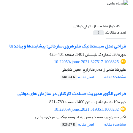
کلیدواژه‌ها =
سازمان‏های دولتی
تعداد مقالات:
3
طراحی مدل سیستماتیک طفره‏روی سازمانی: پیشایندها و پیامدها
دوره 20، شماره 2، تابستان 1401، صفحه
401-425
10.22059/jomc.2021.327517.1008325
علیرضا فتحی زاده، رضا زارع، معین ضابطی
مشاهده مقاله
اصل مقاله
681.54 K
طراحی الگوی مدیریت حسادت کارکنان در سازمان ‏های دولتی
دوره 19، شماره 4، زمستان 1400، صفحه
789-821
10.22059/jomc.2021.319351.1008232
اکبر حسن پور، سعید جعفری نیا، یوسف وکیلی، مهدی مهذبی
مشاهده مقاله
اصل مقاله
926.07 K