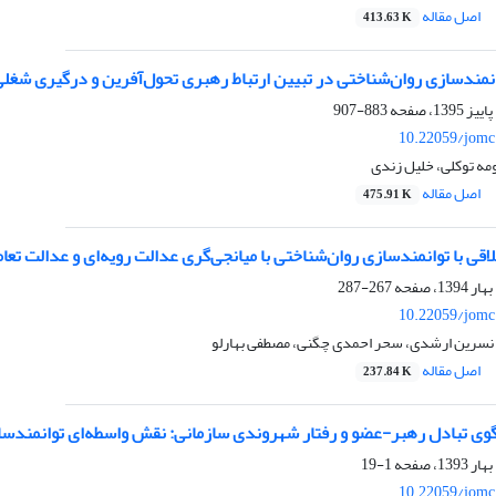
اصل مقاله
413.63 K
نمندسازی روان‌شناختی در تبیین ارتباط رهبری تحول‌آفرین و درگیری شغلی
883-907
10.22059/jomc
ه توکلی، خلیل زندی
اصل مقاله
475.91 K
اقی با توانمندسازی روان‌شناختی با میانجی‌گری عدالت رویه‌ای و عدالت تعا
267-287
10.22059/jomc
 نسرین ارشدی، سحر احمدی چگنی، مصطفی بهارلو
اصل مقاله
237.84 K
گوی تبادل رهبر-عضو و رفتار شهروندی سازمانی: نقش واسطه‌ای توانمندساز
1-19
10.22059/jomc