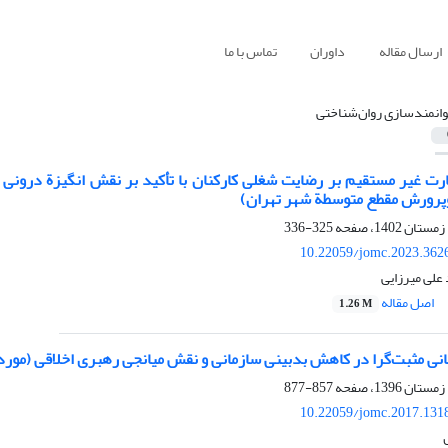
ارسال مقاله
داوران
تماس با ما
وانمندسازی روان‌شناختی
ارت غیر مستقیم بر رضایت شغلی کارکنان با تأکید بر نقش انگیزة درونی و
پرورش مقطع متوسطة شهر تهران)
325-336
10.22059/jomc.2023.362
علی میرزایی
اصل مقاله
1.26 M
مانی مثبت‌گرا در کاهش بدبینی سازمانی و نقش میانجی رهبری اخلاقی (مورد
857-877
10.22059/jomc.2017.131