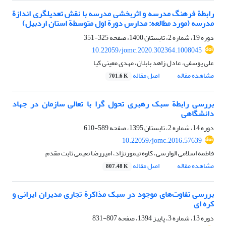
رابطة فرهنگ مدرسه و اثربخشی مدرسه با نقش تعدیلگری اندازة
مدرسه (مورد مطالعه: مدارس دورة اول متوسطة استان اردبیل)
دوره 19، شماره 2، تابستان 1400، صفحه
325-351
10.22059/jomc.2020.302364.1008045
علی یوسفی، عادل زاهد بابلان، مهدی معینی کیا
مشاهده مقاله
اصل مقاله
701.6 K
بررسی رابطة سبک رهبری تحول گرا با تعالی سازمان در جهاد
دانشگاهی
دوره 14، شماره 2، تابستان 1395، صفحه
589-610
10.22059/jomc.2016.57639
فاطمه اسلامی الوارسی، کاوه تیمورنژاد، امیررضا نعیمی ثابت مقدم
مشاهده مقاله
اصل مقاله
807.48 K
بررسی تفاوت‌های موجود در سبک مذاکرة تجاری مدیران ایرانی و
کره‌ ای
دوره 13، شماره 3، پاییز 1394، صفحه
807-831