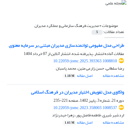
موضوعات =
مدیریت فرهنگ سازمانی و عملکرد مدیران
تعداد مقالات:
5
طراحی مدل مفهومی توانمندسازی مدیران مبتنی بر سرمایه معنوی
مقالات آماده انتشار، پذیرفته شده، انتشار آنلاین از
07 خرداد 1404
10.22059/jomc.2025.393363.1008810
رضا سلطانی، حسن زارعی متین، محمد پاسبان
مشاهده مقاله
اصل مقاله
1.18 M
واکاوی مدل تفویض اختیار مدیران در فرهنگ اسلامی
دوره 21، شماره 3، پاییز 1402، صفحه
221-235
10.22059/jomc.2023.358003.1008537
اردشیر شیری، فاطمه فاضل پور، زهرا حیدرنژاد
مشاهده مقاله
اصل مقاله
1.61 M