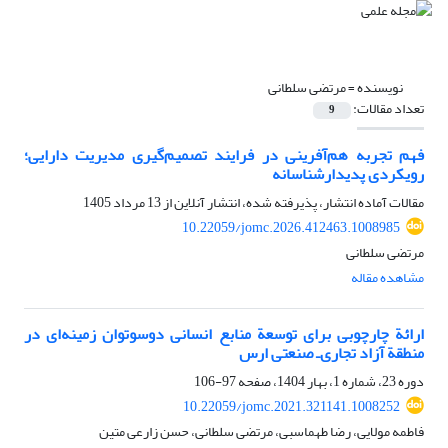
نویسنده =
مرتضی سلطانی
تعداد مقالات:
9
فهم تجربه هم‌آفرینی در فرایند تصمیم‌گیری مدیریت دارایی؛
رویکردی پدیدارشناسانه
مقالات آماده انتشار، پذیرفته شده، انتشار آنلاین از
13 مرداد 1405
10.22059/jomc.2026.412463.1008985
مرتضی سلطانی
مشاهده مقاله
ارائة چارچوبی برای توسعة منابع انسانی دوسوتوان زمینه‌ای در
منطقة آزاد تجاری‌ـ صنعتی ارس
دوره 23، شماره 1، بهار 1404، صفحه
97-106
10.22059/jomc.2021.321141.1008252
فاطمه مولایی، رضا طهماسبی، مرتضی سلطانی، حسن زارعی متین