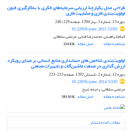
طراحی مدل یکپارچة ارزیابی سرمایه‌های فکری با به‌کارگیری فنون
اولویت‌بندی فازی و مشابهت فازی
دوره 13، شماره 1، بهار 1394، صفحه
229-246
10.22059/jomc.2015.53301
الهام ابراهیمی، محمدرضا فتحی، مرتضی سلطانی
مشاهده مقاله
اصل مقاله
254.8 K
اولویت‌بندی شاخص های حسابداری منابع انسانی بر مبنای رویکرد
ارزش گذاری در صنعت ماشین‌آلات و تجهیزات صنعتی
دوره 12، شماره 2، تابستان 1393، صفحه
213-233
10.22059/jomc.2014.51181
مرتضی سلطانی، رحیمه شیخ
مشاهده مقاله
اصل مقاله
395.93 K
مقالات آماده انتشار