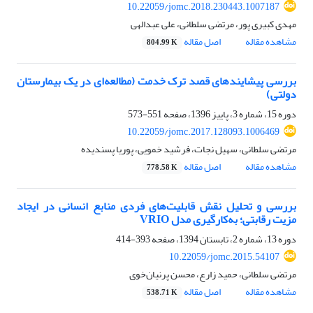
10.22059/jomc.2018.230443.1007187
مهدی کبیری پور، مرتضی سلطانی، علی عبدالهی
مشاهده مقاله
اصل مقاله
804.99 K
بررسی پیشایندهای قصد ترک خدمت (مطالعه‌ای در یک بیمارستان
دولتی)
دوره 15، شماره 3، پاییز 1396، صفحه
551-573
10.22059/jomc.2017.128093.1006469
مرتضی سلطانی، سهیل نجات، فرشید خمویی، پوریا پسندیده
مشاهده مقاله
اصل مقاله
778.58 K
بررسی و تحلیل نقش قابلیت‌های فردی منابع انسانی در ایجاد
مزیت رقابتی؛ به‌کارگیری مدل VRIO
دوره 13، شماره 2، تابستان 1394، صفحه
393-414
10.22059/jomc.2015.54107
مرتضی سلطانی، حمید زارع، محسن پرنیان‌خوی
مشاهده مقاله
اصل مقاله
538.71 K