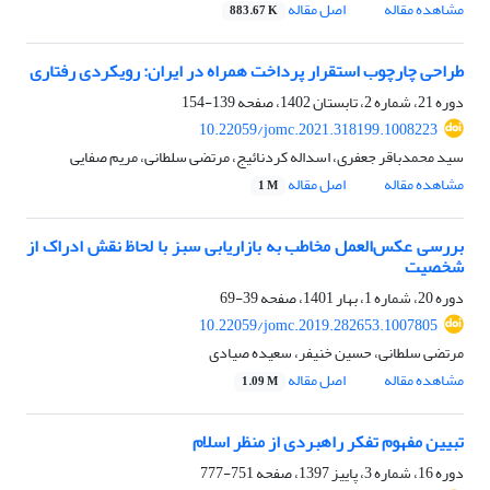
مشاهده مقاله
اصل مقاله
883.67 K
طراحی چارچوب استقرار پرداخت همراه در ایران: رویکردی رفتاری
دوره 21، شماره 2، تابستان 1402، صفحه
139-154
10.22059/jomc.2021.318199.1008223
سید محمدباقر جعفری، اسداله کردنائیج، مرتضی سلطانی، مریم صفایی
مشاهده مقاله
اصل مقاله
1 M
بررسی عکس‌العمل مخاطب به بازاریابی سبز با لحاظ نقش ادراک از
شخصیت
دوره 20، شماره 1، بهار 1401، صفحه
39-69
10.22059/jomc.2019.282653.1007805
مرتضی سلطانی، حسین خنیفر، سعیده صیادی
مشاهده مقاله
اصل مقاله
1.09 M
تبیین مفهوم تفکر راهبردی از منظر اسلام
دوره 16، شماره 3، پاییز 1397، صفحه
751-777