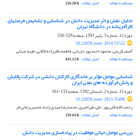
مشاهده مقاله
اصل مقاله
226.28 K
تحلیل نقش و اثر مدیریت دانش در شناسایی و تشخیص فرصت‏های
کارآفرینانه در دانشگاه تهران
دوره 12، شماره 3، پاییز 1393، صفحه
529-550
10.22059/jomc.2014.51522
آصف کریمی، محمود احمدپور داریانی، فاطمه باقرزاده لاکانی، طیبه عبدلی
مشاهده مقاله
اصل مقاله
641.12 K
شناسایی عوامل مؤثر بر ماندگاری کارکنان دانشی در شرکت پالایش
و پخش فرآورده¬های نفتی ایران
دوره 11، شماره 2، تابستان 1392، صفحه
133-161
10.22059/jomc.2013.35490
رحمت الله قلی پور، علی نقی امیری، محمدرضا مهدی زاده، محسن زمانی فر
مشاهده مقاله
اصل مقاله
258.64 K
بررسی عوامل حیاتی موفقیت در پیاده‌سازی مدیریت دانش