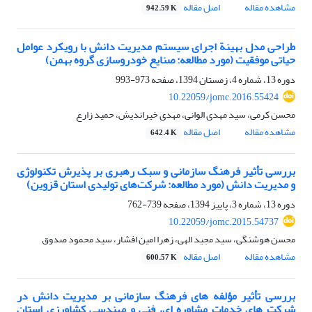
مشاهده مقاله
اصل مقاله
942.59 K
طراحی مدل بهینة اجرای سیستم مدیریت دانش با رویکرد عوامل
حیاتی موفقیت (مورد مطالعه: صنایع خودروسازی گروه بهمن)
دوره 13، شماره 4، زمستان 1394، صفحه
973-993
10.22059/jomc.2016.55424
محسن کرمی، سید مهدی الوانی، مهدی خیراندیش، حمید زارع
مشاهده مقاله
اصل مقاله
642.4 K
بررسی تأثیر فرهنگ سازمانی و سبک رهبری بر پذیرش تکنولوژی
و مدیریت دانش (مورد مطالعه: شرکت‌های تولیدی استان قزوین)
دوره 13، شماره 3، پاییز 1394، صفحه
739-762
10.22059/jomc.2015.54737
محسن هوشنگی، سید مجید الهی، زهرا امین افشار، سید محمود صدوق
مشاهده مقاله
اصل مقاله
600.57 K
بررسی تأثیر مؤلفه های فرهنگ سازمانی بر مدیریت دانش در
شرکت های خدمات مشاوره ای، فنی و مهندسی کشاورزی استان