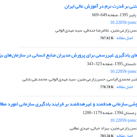
تنی بر قدرت نرم در آموزش عالی ایران
649-669
10.22059/jomc
ن زارعی متین، غلامرضا جندقی، سید مهدی الوانی
اصل مقاله
767.62 K
ی یادگیری غیررسمی برای پرورش مدیران منابع انسانی در سازمان‌های ب
323-343
10.22059/jomc
نبر محمدی الیاسی، حسن زارعی متین، سید مهدی الوانی، محمدعلی بابایی
اصل مقاله
770.78 K
وشی سازمانی هدفمند و غیرهدفمند بر فرایند یادگیری سازمانی (مورد مطا
1179-1200
10.22059/jomc
سن زارعی متین، بهزاد حیاتی، مهدی عطایی
اصل مقاله
703.56 K