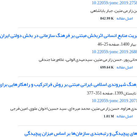
10.22059/jomc.2019.275
زارعی متین، جبار باباشاهی
اصل مقاله
842.99 K
یت منابع انسانی اثربخش مبتنی بر فرهنگ سازمانی در بخش دولتی ایران
25-46
10.22059/jomc.2019.268
ی پور، حسن زارعی متین، سیدمهدی الوانی، غلام‌رضا جندقی
اصل مقاله
699.64 K
هنگ شهروندی اسلامی –ایرانی مبتنی بر روش فراترکیب و راهکارهایی برای
351-377
10.22059/jomc.2019.207
ی هزاوه، حسن زارعی متین، محمد میره ای، سید حسین اخوان علوی، امین فرجی
اصل مقاله
1.01 M
های پیچیدگی و رتبه‌بندی سازمان‌ها بر اساس میزان پیچیدگی