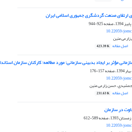
ی ارتقای صنعت گردشگری جمهوری اسلامی ایران
925-944
10.22059/jomc
زارعی متین
اصل مقاله
423.39 K
مانی مؤثر بر ایجاد بدبینی سازمانی: مورد مطالعه: کارکنان سازمان استاند
157-176
10.22059/jomc
 جمشیدی، حسن زارعی متین
اصل مقاله
231.63 K
اوت در سازمان
589-612
10.22059/jomc