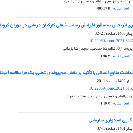
ا طهماسبی، مرتضی سلطانی، حسن زارعی متین
اصل مقاله
883.67 K
ری اثربخش به منظور افزایش رضایت شغلی کارکنان درمانی در دوران کرونا 
21-32
10.22059/jomc.2021.322
ریسا آرتا، غلامرضا جندقی، حمید رضا یزدانی
اصل مقاله
1.08 M
اشت منابع انسانی با تأکید بر نقش هم‌پیوندی شغلی: یک فرامطالعة آمیخت
1-20
10.22059/jomc.2021.315
دی الوانی، حسن زارعی متین، محمد صفری
اصل مقاله
1.19 M
‏گیری امیدواری سازمانی
1-37