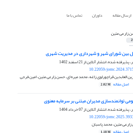
ارسال مقاله
داوران
تماس با ما
 زارعی متین
2
امل بین شورای شهر و شهرداری در مدیریت شهری
ر، پذیرفته شده، انتشار آنلاین از
21 اسفند 1402
10.22059/jomc.2024.371
ین العابدین قراچورلوی زاغه، محمد میره ای، حسن زارعی متین، امین فرجی
اصل مقاله
2.02 M
می توانمندسازی مدیران مبتنی بر سرمایه معنوی
ر، پذیرفته شده، انتشار آنلاین از
07 خرداد 1404
10.22059/jomc.2025.393
زارعی متین، محمد پاسبان
اصل مقاله
1.18 M