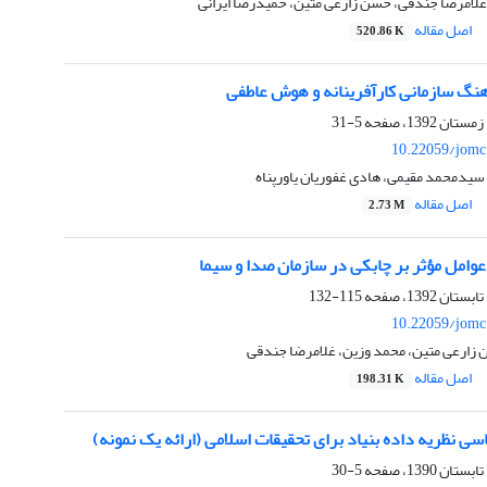
غلامرضا جندقی، حسن زارعی متین، حمیدرضا ایرانی
اصل مقاله
520.86 K
هنگ سازمانی کارآفرینانه و هوش عاطفی
5-31
10.22059/jomc
سیدمحمد مقیمی، هادی غفوریان یاورپناه
اصل مقاله
2.73 M
امل مؤثر بر چابکی در سازمان صدا و سیما
115-132
10.22059/jomc
 زارعی متین، محمد وزین، غلامرضا جندقی
اصل مقاله
198.31 K
 نظریه‌ داده بنیاد برای تحقیقات اسلامی (ارائه یک نمونه)
5-30