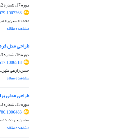
دوره 17، شماره 2، تابستان 1398، صفحه
979.1007263
محمدحسین رحمتی،
مشاهده مقاله
طراحی مدل فرهن
دوره 16، شماره 3، پاییز 1397، صفحه
517.1006518
حسن زارعی متین، 
مشاهده مقاله
طراحی مدلی برای خط‌‎مشی‌گذاری شبکه‌ای در حو
دوره 15، شماره 3، پاییز 1396، صفحه
786.1006483
سامان جهاندیده، 
مشاهده مقاله