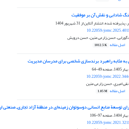
هنگ شادابی و نقش آن بر موفقیت
ر، پذیرفته شده، انتشار آنلاین از
31 شهریور 1404
10.22059/jomc.2025.401
 گورابی، حسن زارعی متین، حسن درویش
اصل مقاله
1012.5 K
 به مثابه راهبرد برندسازی شخصی برای مدرسان مدیریت
49-64
10.22059/jomc.2022.344
نقی امیری، حسن زارعی متین
اصل مقاله
1.05 M
رای توسعة منابع انسانی دوسوتوان زمینه‌ای در منطقة آزاد تجاری‌ـ صنعتی 
97-106
10.22059/jomc.2021.321