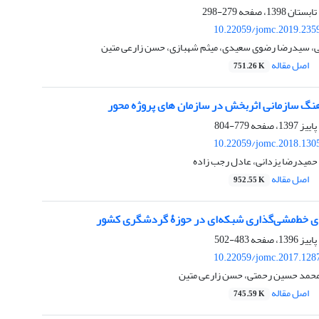
279-298
10.22059/jomc.2019.235
 سیدرضا رضوی سعیدی، میثم شهبازی، حسن زارعی متین
اصل مقاله
751.26 K
گ ‏سازمانی اثربخش در سازمان های پروژه‏ محور
779-804
10.22059/jomc.2018.130
حمیدرضا یزدانی، عادل رجب زاده
اصل مقاله
952.55 K
زۀ گردشگری کشور
483-502
10.22059/jomc.2017.128
محمد حسین رحمتی، حسن زارعی متین
اصل مقاله
745.59 K