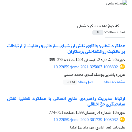
کلیدواژه‌ها =
عملکرد شغلی
تعداد مقالات:
8
عملکرد شغلی: واکاوی نقش ارزش‏های سازمانی و رضایت از ارتباطات
بر مالکیت روانشناختی پرستاران
دوره 20، شماره 2، تابستان 1401، صفحه
375-399
10.22059/jomc.2021.325007.1008302
عزیزه پاشایی یوسف کندی، محمد حسنی
مشاهده مقاله
اصل مقاله
1.07 M
ارتباط مدیریت راهبردی منابع انسانی با عملکرد شغلی: نقش
میانجیگری جوّ اخلاقی
دوره 18، شماره 4، زمستان 1399، صفحه
751-774
10.22059/jomc.2020.301739.1008032
علی باقی نصرآبادی، مهرداد بهزادنیا