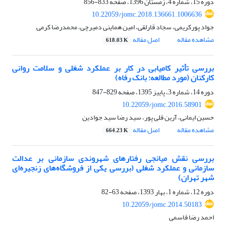
دوره 15، شماره 4، زمستان 1396، صفحه
833-856
10.22059/jomc.2018.136661.1006636
جواد پورکریمی، سجاد قارلقی، امین هماینی دمیرچی، محمدرضا کرمی
مشاهده مقاله
اصل مقاله
618.03 K
بررسی تأثیر کامیابی در کار بر عملکرد شغلی و سلامت روانی
کارکنان (مورد مطالعه: بانک رفاه)
دوره 14، شماره 3، پاییز 1395، صفحه
829-847
10.22059/jomc.2016.58901
حسین ایمانی، آرین قلی پور، سید رضا سید جوادین
مشاهده مقاله
اصل مقاله
664.23 K
بررسی نقش میانجی رفتارهای شهروندی سازمانی بر عدالت
سازمانی و عملکرد شغلی (بررسی یکی از فروشگا‌ه‌های زنجیره‌ای
شهر تهران)
دوره 12، شماره 1، بهار 1393، صفحه
63-82
10.22059/jomc.2014.50183
احمد رضا قاسمی