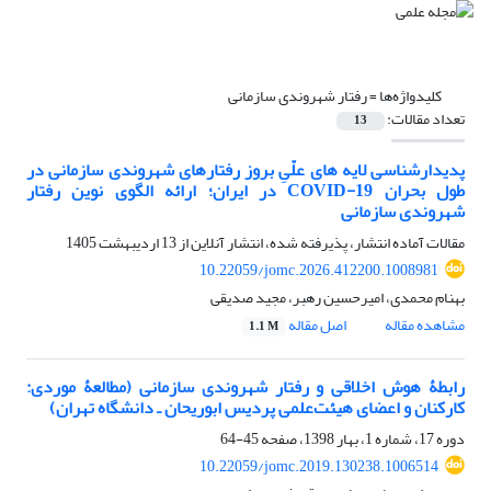
کلیدواژه‌ها =
رفتار شهروندی سازمانی
تعداد مقالات:
13
پدیدارشناسی لایه های علّیِ بروز رفتارهای شهروندی سازمانی در
طول بحران COVID-19 در ایران؛ ارائه الگوی نوین رفتار
شهروندی سازمانی
مقالات آماده انتشار، پذیرفته شده، انتشار آنلاین از
13 اردیبهشت 1405
10.22059/jomc.2026.412200.1008981
بهنام محمدی، امیرحسین رهبر، مجید صدیقی
مشاهده مقاله
اصل مقاله
1.1 M
رابطۀ هوش اخلاقی و رفتار شهروندی سازمانی (مطالعۀ موردی:
کارکنان و اعضای هیئت‌علمی پردیس ابوریحان ـ دانشگاه تهران)
دوره 17، شماره 1، بهار 1398، صفحه
45-64
10.22059/jomc.2019.130238.1006514