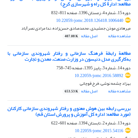
مطالعه: ادارۀ کل راه و شهرسازی کرج)
دوره 15، شماره 4، زمستان 1396، صفحه
811-832
10.22059/jomc.2018.126418.1006440
میرهادی موذن جمشیدی، محمدصادق حسن‌زاده، ندا مرادی نصرآباد
مشاهده مقاله
اصل مقاله
407.08 K
مطالعة رابطة فرهنگ سازمانی و رفتار شهروندی سازمانی با
به‌کارگیری مدل دنیسون در وزارت صنعت، معدن و تجارت
دوره 14، شماره 3، پاییز 1395، صفحه
745-758
10.22059/jomc.2016.58892
بهزاد چشمه نوشی، فرخ قوچانی
مشاهده مقاله
اصل مقاله
653.53 K
بررسی رابطه بین هوش معنوی و رفتار شهروندی سازمانی کارکنان
(مورد مطالعه: اداره کل آموزش و پرورش استان قم)
دوره 13، شماره 2، تابستان 1394، صفحه
601-622
10.22059/jomc.2015.54116