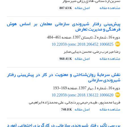
نسرین اردستانی، هادی رزقی شیرسوار
مشاهده مقاله
اصل مقاله
807.63 K
پیش‌بینی رفتار شهروندی سازمانی معلمان بر اساس هوش
فرهنگی و مدیریت تعارض
دوره 16، شماره 2، تابستان 1397، صفحه
461-484
10.22059/jomc.2018.206452.1006825
رضا میرعرب رضی، محسن دیبایی صابر
مشاهده مقاله
اصل مقاله
960.41 K
نقش سرمایۀ روان‌شناختی و معنویت در کار در پیش‌بینی رفتار
شهروندی سازمانی
دوره 16، شماره 1، بهار 1397، صفحه
169-193
10.22059/jomc.2018.136122.1006620
فریبا محمدپور، طیبه رحیمی پردنجانی، علی محمدزاده ابراهیمی
مشاهده مقاله
اصل مقاله
740.8 K
بررسی تأثیر رفتار شهروندی سازمانی در کارگریزی اجتماعی (مورد