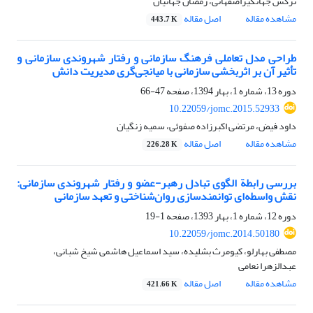
نرگس جهانگیراصفهانی، رمضان جهانیان
مشاهده مقاله
اصل مقاله
443.7 K
طراحی مدل تعاملی فرهنگ سازمانی و رفتار شهروندی سازمانی و
تأثیر آن بر اثربخشی سازمانی با میانجی‌گری مدیریت دانش
دوره 13، شماره 1، بهار 1394، صفحه
47-66
10.22059/jomc.2015.52933
داود فیض، مرتضی اکبرزاده صفوئی، سمیه زنگیان
مشاهده مقاله
اصل مقاله
226.28 K
بررسی رابطة الگوی تبادل رهبر-عضو و رفتار شهروندی سازمانی:
نقش واسطه‌ای توانمندسازی روان‌شناختی و تعهد سازمانی
دوره 12، شماره 1، بهار 1393، صفحه
1-19
10.22059/jomc.2014.50180
مصطفی بهارلو، کیومرث بشلیده، سید اسماعیل هاشمی شیخ شبانی،
عبدالزهرا نعامی
مشاهده مقاله
اصل مقاله
421.66 K